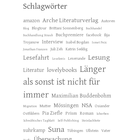
Schlagwörter
Arche Literaturverlag
amazon
Autoren
Blogtour
Brittani Sonnenberg
Blog
Buchhandel
Buchpremiere
facebook
Ilija
Buchhandlung Straub
Interview
Trojanow
Isabel Bogdan
Ismet Prcic
Juli Zeh
Katrin Seddig
Jonathan Franzen
Lesung
Lesefahrt
Leserunde
Lesekreis
Länger
lovelybooks
Literatur
als sonst ist nicht für
immer
Maximilian Buddenbohm
NSA
Mössingen
Mutter
Osiander
Migration
Pia Ziefle
Prism
Roman
Ostfildern
Scherben
Schwäbisches Tagblatt
Self-Publishing
Steinlachbote
Suna
suhrkamp
Tübingen
Ullstein
Vater
Überwachung