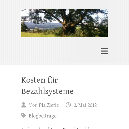
Pia Ziefle | Autorin
„Ohne Wurzeln kann das Herz nicht
wachsen“
Kosten für
Bezahlsysteme
Von
Pia Ziefle
3. Mai 2012
Blogbeiträge