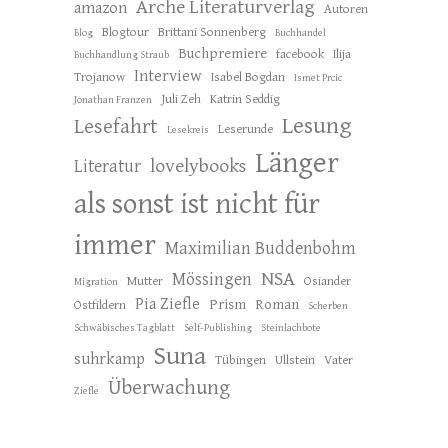
Arche Literaturverlag
amazon
Autoren
Blogtour
Brittani Sonnenberg
Blog
Buchhandel
Buchpremiere
facebook
Ilija
Buchhandlung Straub
Interview
Trojanow
Isabel Bogdan
Ismet Prcic
Juli Zeh
Katrin Seddig
Jonathan Franzen
Lesung
Lesefahrt
Leserunde
Lesekreis
Länger
lovelybooks
Literatur
als sonst ist nicht für
immer
Maximilian Buddenbohm
NSA
Mössingen
Mutter
Osiander
Migration
Pia Ziefle
Prism
Roman
Ostfildern
Scherben
Schwäbisches Tagblatt
Self-Publishing
Steinlachbote
Suna
suhrkamp
Tübingen
Ullstein
Vater
Überwachung
Ziefle