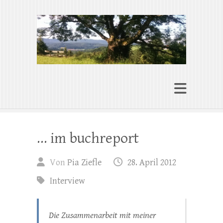
Pia Ziefle | Autorin
„Ohne Wurzeln kann das Herz nicht
wachsen“
… im buchreport
Von
Pia Ziefle
28. April 2012
Interview
Die Zusammenarbeit mit meiner