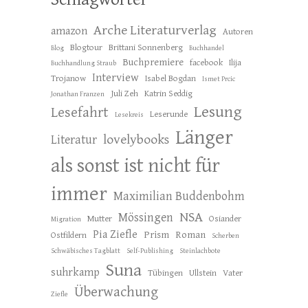
Arche Literaturverlag
amazon
Autoren
Blogtour
Brittani Sonnenberg
Blog
Buchhandel
Buchpremiere
facebook
Ilija
Buchhandlung Straub
Interview
Trojanow
Isabel Bogdan
Ismet Prcic
Juli Zeh
Katrin Seddig
Jonathan Franzen
Lesung
Lesefahrt
Leserunde
Lesekreis
Länger
lovelybooks
Literatur
als sonst ist nicht für
immer
Maximilian Buddenbohm
NSA
Mössingen
Mutter
Osiander
Migration
Pia Ziefle
Prism
Roman
Ostfildern
Scherben
Schwäbisches Tagblatt
Self-Publishing
Steinlachbote
Suna
suhrkamp
Tübingen
Ullstein
Vater
Überwachung
Ziefle