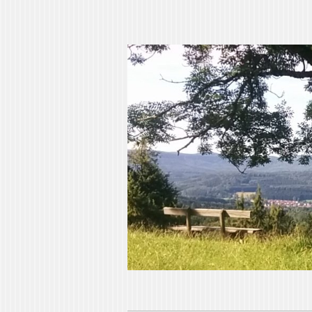
Pia Ziefle | Aut
„Ohne Wurzeln kann das Herz nicht w