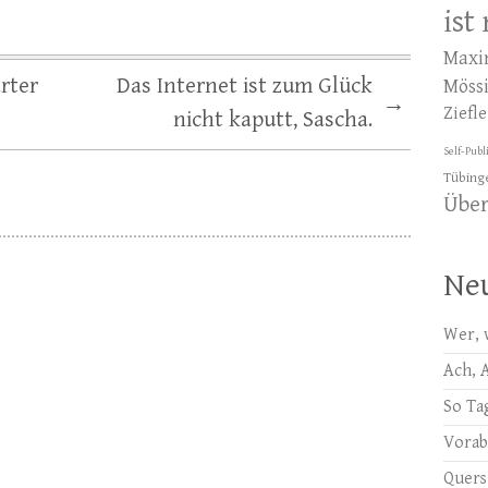
ist
Maxi
rter
Das Internet ist zum Glück
Möss
→
Ziefle
nicht kaputt, Sascha.
Self-Publ
Tübing
Übe
Neu
Wer, 
Ach, 
So Ta
Vora
Quer