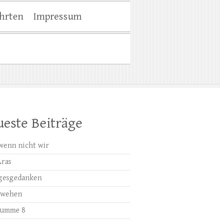
hrten
Impressum
este Beiträge
wenn nicht wir
Aras
gesgedanken
bwehen
summe 8