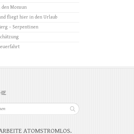
 den Monsun
nd fliegt hier in den Urlaub
jerg – Serpentinen
chätzung
euerfahrt
HE
n
 ARBEITE ATOMSTROMLOS.