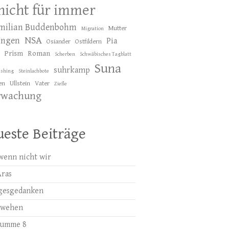
 nicht für immer
milian Buddenbohm
Mutter
Migration
NSA
ingen
Pia
Osiander
Ostfildern
Prism
Roman
Scherben
Schwäbisches Tagblatt
Suna
suhrkamp
ishing
Steinlachbote
en
Ullstein
Vater
Ziefle
rwachung
este Beiträge
wenn nicht wir
Aras
gesgedanken
bwehen
summe 8