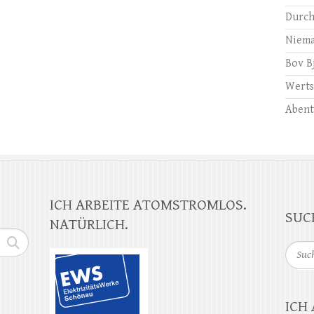
Durch
Niema
Bov B
Werts
Abent
ICH ARBEITE ATOMSTROMLOS.
SUC
NATÜRLICH.
Suche
ICH