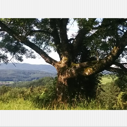
orin
achsen“