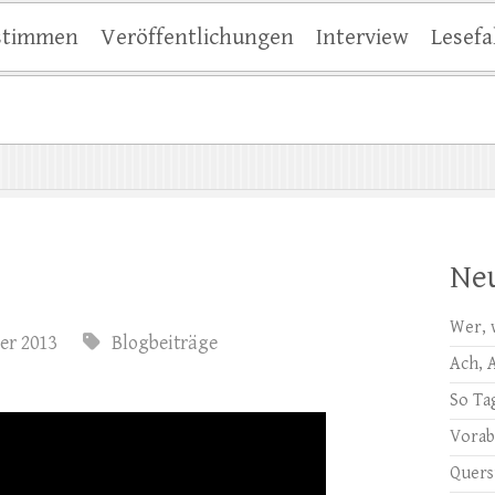
stimmen
Veröffentlichungen
Interview
Lesefa
Neu
Wer, 
er 2013
Blogbeiträge
Ach, 
So Ta
Vora
Quer