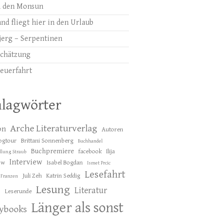
 den Monsun
nd fliegt hier in den Urlaub
jerg – Serpentinen
chätzung
euerfahrt
hlagwörter
Arche Literaturverlag
on
Autoren
ogtour
Brittani Sonnenberg
Buchhandel
Buchpremiere
facebook
Ilija
lung Straub
Interview
ow
Isabel Bogdan
Ismet Prcic
Lesefahrt
Juli Zeh
Katrin Seddig
 Franzen
Lesung
Literatur
Leserunde
s
Länger als sonst
lybooks