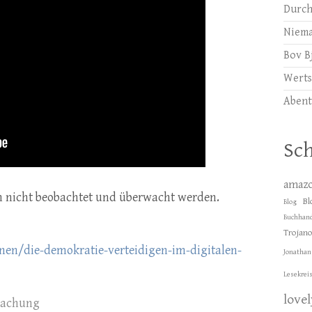
Durch
Niema
Bov B
Werts
Abent
Sc
amaz
n nicht beobachtet und überwacht werden.
Bl
Blog
Buchhand
Trojan
nen/die-demokratie-verteidigen-im-digitalen-
Jonathan
Lesekrei
love
achung