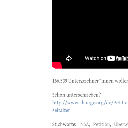
166.539 Unterzeichner*innen wolle
Schon unterschrieben?
http://www.change.org/de/Petitio
zeitalter
Stichworte:
NSA
,
Petition
,
Überw