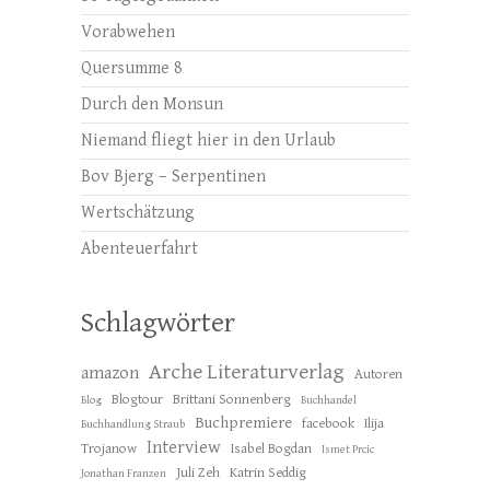
Vorabwehen
Quersumme 8
Durch den Monsun
Niemand fliegt hier in den Urlaub
Bov Bjerg – Serpentinen
Wertschätzung
Abenteuerfahrt
Schlagwörter
Arche Literaturverlag
amazon
Autoren
Blogtour
Brittani Sonnenberg
Blog
Buchhandel
Buchpremiere
facebook
Ilija
Buchhandlung Straub
Interview
Trojanow
Isabel Bogdan
Ismet Prcic
Juli Zeh
Katrin Seddig
Jonathan Franzen