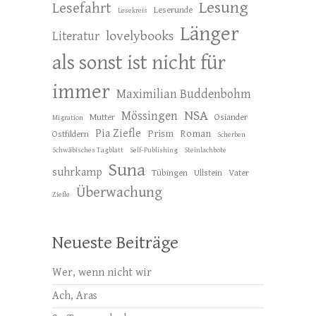
Lesung
Lesefahrt
Leserunde
Lesekreis
Länger
lovelybooks
Literatur
als sonst ist nicht für
immer
Maximilian Buddenbohm
NSA
Mössingen
Mutter
Osiander
Migration
Pia Ziefle
Prism
Roman
Ostfildern
Scherben
Schwäbisches Tagblatt
Self-Publishing
Steinlachbote
Suna
suhrkamp
Tübingen
Ullstein
Vater
Überwachung
Ziefle
Neueste Beiträge
Wer, wenn nicht wir
Ach, Aras