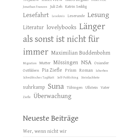
Ismet Prcic
Juli Zeh
Katrin Seddig
Jonathan Franzen
Lesung
Lesefahrt
Leserunde
Lesekreis
Länger
lovelybooks
Literatur
als sonst ist nicht für
immer
Maximilian Buddenbohm
NSA
Mössingen
Mutter
Osiander
Migration
Pia Ziefle
Prism
Roman
Ostfildern
Scherben
Schwäbisches Tagblatt
Self-Publishing
Steinlachbote
Suna
suhrkamp
Tübingen
Ullstein
Vater
Überwachung
Ziefle
Neueste Beiträge
Wer, wenn nicht wir