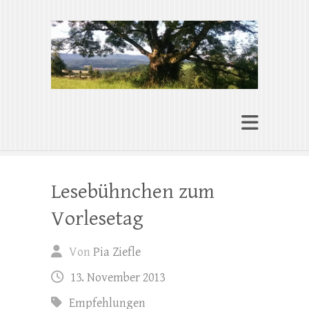
Pia Ziefle | Autorin
„Ohne Wurzeln kann das Herz nicht
wachsen“
Lesebühnchen zum
Vorlesetag
Von
Pia Ziefle
13. November 2013
Empfehlungen