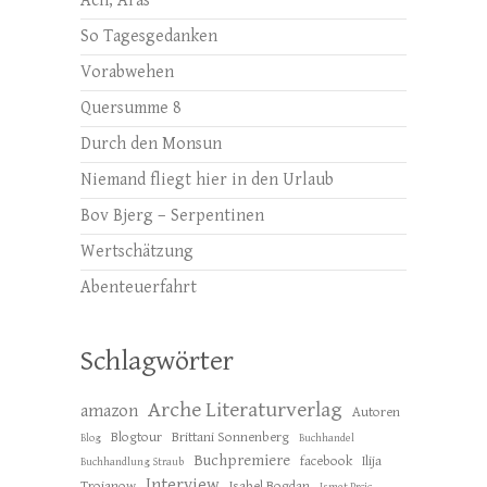
Ach, Aras
So Tagesgedanken
Vorabwehen
Quersumme 8
Durch den Monsun
Niemand fliegt hier in den Urlaub
Bov Bjerg – Serpentinen
Wertschätzung
Abenteuerfahrt
Schlagwörter
Arche Literaturverlag
amazon
Autoren
Blogtour
Brittani Sonnenberg
Blog
Buchhandel
Buchpremiere
facebook
Ilija
Buchhandlung Straub
Interview
Trojanow
Isabel Bogdan