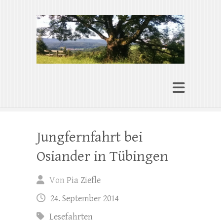
Pia Ziefle | Autorin
„Ohne Wurzeln kann das Herz nicht
wachsen“
Jungfernfahrt bei
Osiander in Tübingen
Von
Pia Ziefle
24. September 2014
Lesefahrten