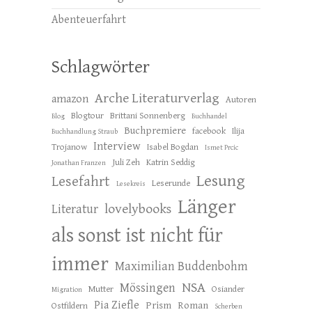
Abenteuerfahrt
Schlagwörter
Arche Literaturverlag
amazon
Autoren
Blogtour
Brittani Sonnenberg
Blog
Buchhandel
Buchpremiere
facebook
Ilija
Buchhandlung Straub
Interview
Trojanow
Isabel Bogdan
Ismet Prcic
Juli Zeh
Katrin Seddig
Jonathan Franzen
Lesung
Lesefahrt
Leserunde
Lesekreis
Länger
lovelybooks
Literatur
als sonst ist nicht für
immer
Maximilian Buddenbohm
NSA
Mössingen
Mutter
Osiander
Migration
Pia Ziefle
Prism
Roman
Ostfildern
Scherben