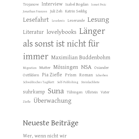
Interview
Trojanow
Isabel Bogdan
Ismet Prcic
Juli Zeh
Katrin Seddig
Jonathan Franzen
Lesung
Lesefahrt
Leserunde
Lesekreis
Länger
lovelybooks
Literatur
als sonst ist nicht für
immer
Maximilian Buddenbohm
NSA
Mössingen
Mutter
Osiander
Migration
Pia Ziefle
Prism
Roman
Ostfildern
Scherben
Schwäbisches Tagblatt
Self-Publishing
Steinlachbote
Suna
suhrkamp
Tübingen
Ullstein
Vater
Überwachung
Ziefle
Neueste Beiträge
Wer, wenn nicht wir