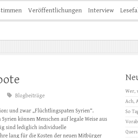
stimmen
Veröffentlichungen
Interview
Lesefa
Neu
oote
Wer, 
Blogbeiträge
Ach, 
ion: und zwar „Flüchtlingspaten Syrien“.
So Ta
n Syrien können Menschen auf legale Weise aus
Vora
 sind lediglich individuelle
Quer
hre lang für die Kosten der neuen Mitbürger