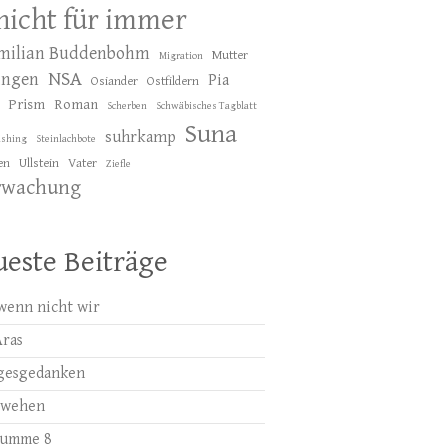
 nicht für immer
milian Buddenbohm
Mutter
Migration
NSA
ingen
Pia
Osiander
Ostfildern
Prism
Roman
Scherben
Schwäbisches Tagblatt
Suna
suhrkamp
ishing
Steinlachbote
en
Ullstein
Vater
Ziefle
rwachung
este Beiträge
wenn nicht wir
Aras
gesgedanken
bwehen
summe 8