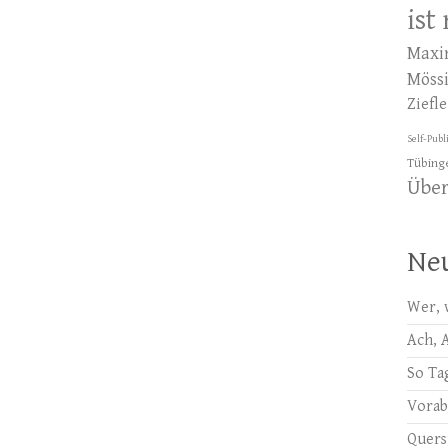
ist
Maxi
Möss
Ziefle
Self-Publ
Tübing
Übe
Neu
Wer, 
Ach, 
So Ta
Vora
Quer