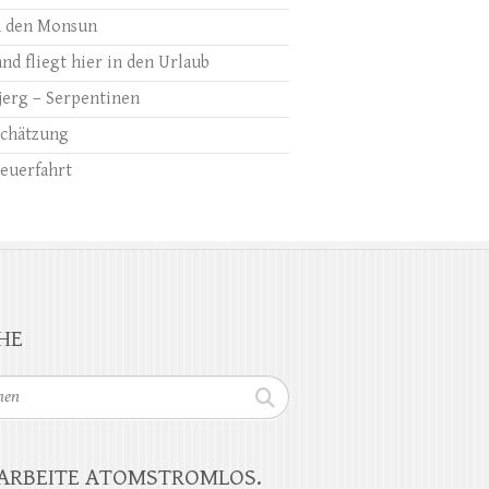
 den Monsun
nd fliegt hier in den Urlaub
jerg – Serpentinen
chätzung
euerfahrt
HE
n
 ARBEITE ATOMSTROMLOS.