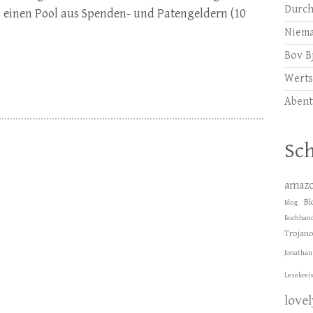
Durch
 einen Pool aus Spenden- und Patengeldern (10
Niema
Bov B
Werts
Abent
Sc
amaz
Bl
Blog
Buchhand
Trojan
Jonathan
Lesekrei
love