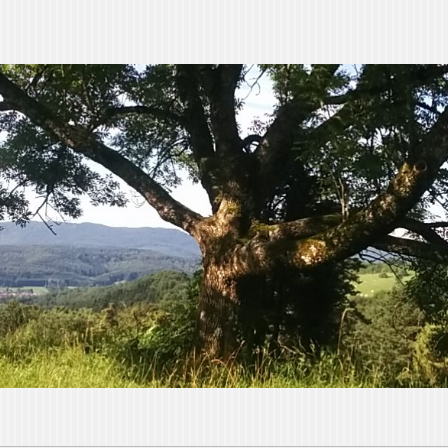
orin
achsen“