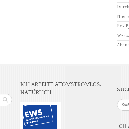
Durch
Niema
Bov B
Werts
Abent
ICH ARBEITE ATOMSTROMLOS.
SUC
NATÜRLICH.
Suche
ICH