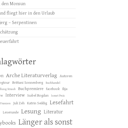
 den Monsun
nd fliegt hier in den Urlaub
jerg – Serpentinen
chätzung
euerfahrt
hlagwörter
Arche Literaturverlag
on
Autoren
ogtour
Brittani Sonnenberg
Buchhandel
Buchpremiere
facebook
Ilija
lung Straub
Interview
ow
Isabel Bogdan
Ismet Prcic
Lesefahrt
Juli Zeh
Katrin Seddig
 Franzen
Lesung
Literatur
Leserunde
s
Länger als sonst
lybooks