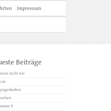
hrten
Impressum
este Beiträge
wenn nicht wir
Aras
gesgedanken
bwehen
summe 8