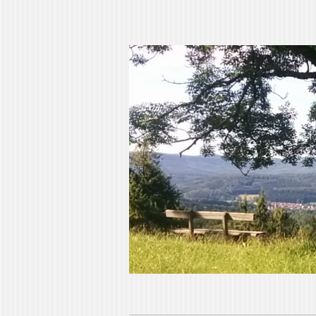
Pia Ziefle | Aut
„Ohne Wurzeln kann das Herz nicht w