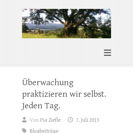
Pia Ziefle | Autorin
„Ohne Wurzeln kann das Herz nicht
wachsen“
Überwachung
praktizieren wir selbst.
Jeden Tag.
Von
Pia Ziefle
7. Juli 2013
Blogbeiträge