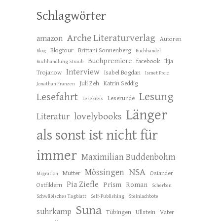
Schlagwörter
Arche Literaturverlag
amazon
Autoren
Blogtour
Brittani Sonnenberg
Blog
Buchhandel
Buchpremiere
facebook
Ilija
Buchhandlung Straub
Interview
Trojanow
Isabel Bogdan
Ismet Prcic
Juli Zeh
Katrin Seddig
Jonathan Franzen
Lesung
Lesefahrt
Leserunde
Lesekreis
Länger
lovelybooks
Literatur
als sonst ist nicht für
immer
Maximilian Buddenbohm
NSA
Mössingen
Mutter
Osiander
Migration
Pia Ziefle
Prism
Roman
Ostfildern
Scherben
Schwäbisches Tagblatt
Self-Publishing
Steinlachbote
Suna
suhrkamp
Tübingen
Ullstein
Vater