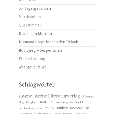
Ach, Aras
So Tagesgedanken
Vorabwehen
Quersumme 8
Durch den Monsun
Niemand fliegt hier in den Urlaub
Bov Bjerg – Serpentinen
Wertschätzung
Abenteuerfahrt
Schlagwörter
Arche Literaturverlag
amazon
Autoren
Blogtour
Brittani Sonnenberg
Blog
Buchhandel
Buchpremiere
facebook
Ilija
Buchhandlung Straub
Interview
Trojanow
Isabel Bogdan