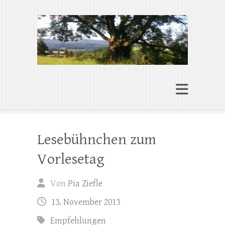
Pia Ziefle | Autorin
„Ohne Wurzeln kann das Herz nicht
wachsen“
Lesebühnchen zum
Vorlesetag
Von
Pia Ziefle
13. November 2013
Empfehlungen