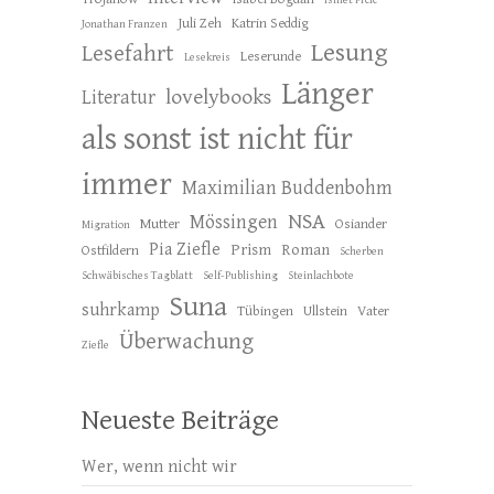
Ismet Prcic
Juli Zeh
Katrin Seddig
Jonathan Franzen
Lesung
Lesefahrt
Leserunde
Lesekreis
Länger
lovelybooks
Literatur
als sonst ist nicht für
immer
Maximilian Buddenbohm
NSA
Mössingen
Mutter
Osiander
Migration
Pia Ziefle
Prism
Roman
Ostfildern
Scherben
Schwäbisches Tagblatt
Self-Publishing
Steinlachbote
Suna
suhrkamp
Tübingen
Ullstein
Vater
Überwachung
Ziefle
Neueste Beiträge
Wer, wenn nicht wir