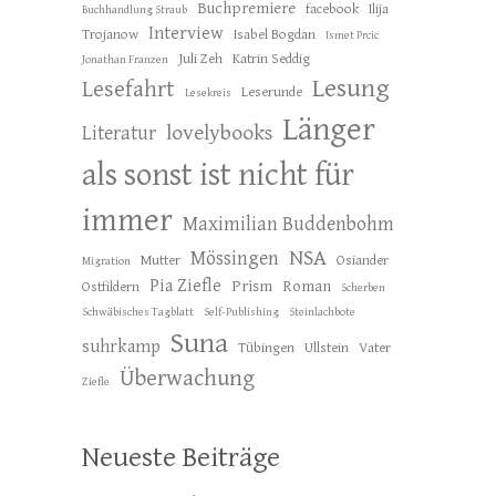
Buchpremiere
facebook
Ilija
Buchhandlung Straub
Interview
Trojanow
Isabel Bogdan
Ismet Prcic
Juli Zeh
Katrin Seddig
Jonathan Franzen
Lesung
Lesefahrt
Leserunde
Lesekreis
Länger
lovelybooks
Literatur
als sonst ist nicht für
immer
Maximilian Buddenbohm
NSA
Mössingen
Mutter
Osiander
Migration
Pia Ziefle
Prism
Roman
Ostfildern
Scherben
Schwäbisches Tagblatt
Self-Publishing
Steinlachbote
Suna
suhrkamp
Tübingen
Ullstein
Vater
Überwachung
Ziefle
Neueste Beiträge