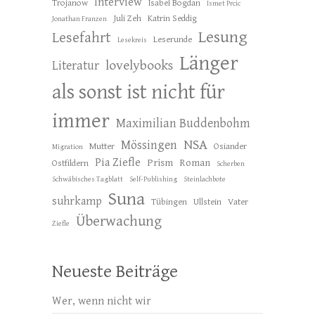
Interview
Trojanow
Isabel Bogdan
Ismet Prcic
Juli Zeh
Katrin Seddig
Jonathan Franzen
Lesung
Lesefahrt
Leserunde
Lesekreis
Länger
lovelybooks
Literatur
als sonst ist nicht für
immer
Maximilian Buddenbohm
NSA
Mössingen
Mutter
Osiander
Migration
Pia Ziefle
Prism
Roman
Ostfildern
Scherben
Schwäbisches Tagblatt
Self-Publishing
Steinlachbote
Suna
suhrkamp
Tübingen
Ullstein
Vater
Überwachung
Ziefle
Neueste Beiträge
Wer, wenn nicht wir