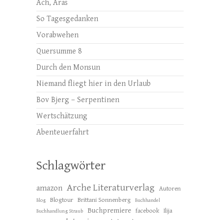
Ach, Aras
So Tagesgedanken
Vorabwehen
Quersumme 8
Durch den Monsun
Niemand fliegt hier in den Urlaub
Bov Bjerg – Serpentinen
Wertschätzung
Abenteuerfahrt
Schlagwörter
Arche Literaturverlag
amazon
Autoren
Blogtour
Brittani Sonnenberg
Blog
Buchhandel
Buchpremiere
facebook
Ilija
Buchhandlung Straub