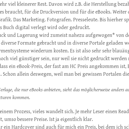
sehr viel kleinerer Rest. Davon wird z.B. die Herstellung beza
es braucht, für die Druckversion und für die eBooks. Weiter 
Grafik. Das Marketing. Fotografen. Presseleute. Bis hierher sp
as Buch digital verlegt wird oder gedruckt.
ruck und Lagerung wird zumeist nahezu aufgewogen* von de
in diverse Formate gebracht und in diverse Portale geladen 
ymentsysteme wiederum kosten. Es ist also sehr sehr blauäu
och viel günstiger sein, nur weil sie nicht gedruckt werde
, dass ein eBook-Preis, der fast am HC Preis angekommen ist
h. Schon allein deswegen, weil man bei gewissen Portalen die
 Verlage, die nur eBooks anbieten, sieht das möglicherweise anders au
kturen kommen.
 einem Prozess, vieles wandelt sich. Je mehr Leser einen Rea
 umso bessere Preise. Ist ja eigentlich klar.
ür ein Hardcover sind auch für mich ein Preis, bei dem ich 