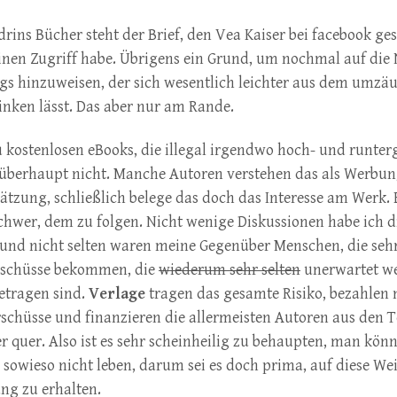
rins Bücher steht der Brief, den Vea Kaiser bei facebook ges
einen Zugriff habe. Übrigens ein Grund, um nochmal auf die
ogs hinzuweisen, der sich wesentlich leichter aus dem umzä
inken lässt. Das aber nur am Rande.
 kostenlosen eBooks, die illegal irgendwo hoch- und runte
t überhaupt nicht. Manche Autoren verstehen das als Werbun
ätzung, schließlich belege das doch das Interesse am Werk. E
schwer, dem zu folgen. Nicht wenige Diskussionen habe ich d
 und nicht selten waren meine Gegenüber Menschen, die seh
rschüsse bekommen, die
wiederum sehr selten
unerwartet we
etragen sind.
Verlage
tragen das gesamte Risiko, bezahlen 
schüsse und finanzieren die allermeisten Autoren aus den 
r quer. Also ist es sehr scheinheilig zu behaupten, man kön
 sowieso nicht leben, darum sei es doch prima, auf diese We
ng zu erhalten.