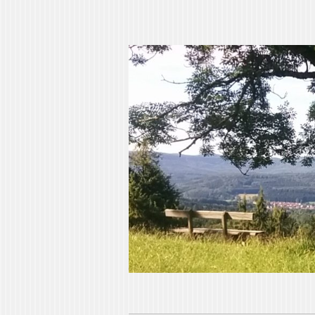
Pia Ziefle | Aut
„Ohne Wurzeln kann das Herz nicht w