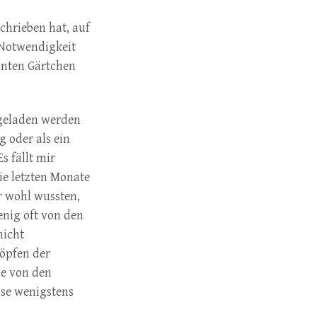
chrieben hat, auf
 Notwendigkeit
unten Gärtchen
rgeladen werden
g oder als ein
s fällt mir
ie letzten Monate
r wohl wussten,
nig oft von den
nicht
Töpfen der
ne von den
ise wenigstens