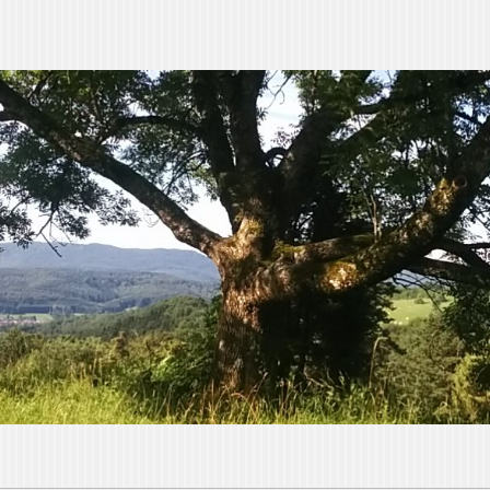
orin
achsen“