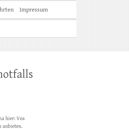
hrten
Impressum
otfalls
a hier: Vea
s anbieten.