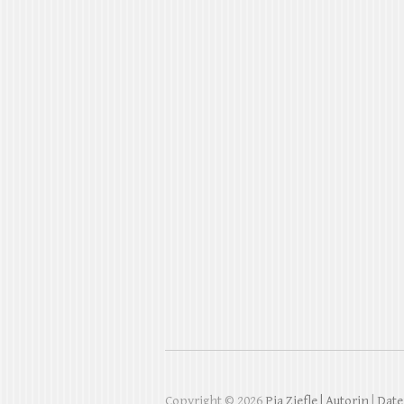
Copyright © 2026
Pia Ziefle | Autorin
|
Date