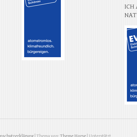
ICH
NAT
nschutzerklärung
| Thema von:
Theme Horse
| Unterstützt