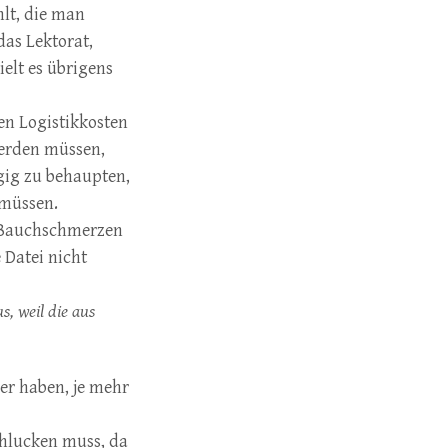
hlt, die man
das Lektorat,
ielt es übrigens
n Logistikkosten
werden müssen,
gig zu behaupten,
n müssen.
, Bauchschmerzen
 Datei nicht
s, weil die aus
der haben, je mehr
schlucken muss, da