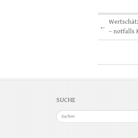
Wertschätz
←
– notfalls
SUCHE
Suchen