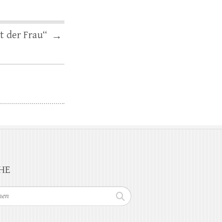
t der Frau“
→
HE
n